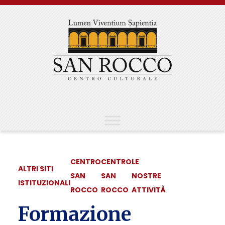
Skip
to
content
CENTRO
CENTRO
LE
ALTRI SITI
SAN
SAN
NOSTRE
ISTITUZIONALI
ROCCO
ROCCO
ATTIVITÀ
Formazione