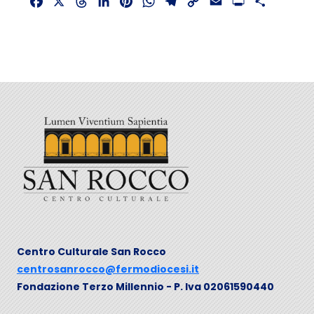
Facebook
X
Threads
LinkedIn
Pinterest
WhatsApp
Telegram
Copy
Email
Print
Share
Link
Centro Culturale San Rocco
centrosanrocco@fermodiocesi.it
Fondazione Terzo Millennio - P. Iva 02061590440