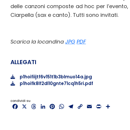
delle canzoni composte ad hoc per l’evento, V
Ciarpella (sax e canto). Tutti sono invitati.
Scarica la locandina
JPG
PDF
ALLEGATI
p1hoifiijtf6v151t1b3blmuo14a.jpg
p1hoifk8lf2dl10gnte71cq1h5ri.pdf
condividi su
Facebook
X
Threads
LinkedIn
Pinterest
WhatsApp
Telegram
Copy
Email
Print
Share
Link