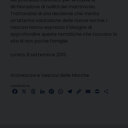
dichiarazione di nullità del matrimonio.
Trattandosi di una decisione che merita
un’attenta valutazione delle nuove norme, i
Vescovi hanno espresso il bisogno di
approfondire queste tematiche che toccano la
vita di non poche famiglie.
Loreto, 9 settembre 2015
Arcivescovi e Vescovi delle Marche
condividi su
Facebook
X
Threads
LinkedIn
Pinterest
WhatsApp
Telegram
Copy
Email
Print
Share
Link