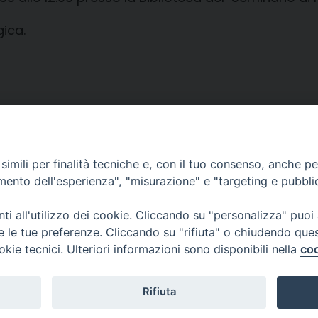
ica.
imili per finalità tecniche e, con il tuo consenso, anche per 
amento dell'esperienza", "misurazione" e "targeting e pubbli
i all'utilizzo dei cookie. Cliccando su "personalizza" puoi
CONTATTI
re le tue preferenze. Cliccando su "rifiuta" o chiudendo que
info@fermodiocesi.it
okie tecnici. Ulteriori informazioni sono disponibili nella
coo
pec:
economato.diocesifermo@legalmail.it
Rifiuta