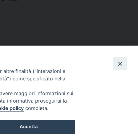
altre finalità ("interazioni e
cità") come specificato nella
 avere maggiori informazioni sui
SEGUICI SU
sta informativa proseguirai la
Facebook
Instagram
X
YouTube
Feed
kie policy
completa.
Accetta