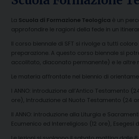
Scuola Formazione Te
La
Scuola di Formazione Teologica
è un per
approfondire le ragioni della fede in un itiner
Il corso biennale di SFT si rivolge a tutti co
preparazione. A questo corso biennale si pot
accolitato, diaconato permanente) e le altre min
Le materia affrontate nel biennio di orientam
I ANNO: introduzione all’Antico Testamento (24
ore), Introduzione al Nuoto Testamento (24 o
II ANNO: introduzione alla Liturgia e Sacrament
Ecumenico ed Interreligioso (12 ore), Esegesi d
Le lezioni si svolgono il sabato mattina dalle 8