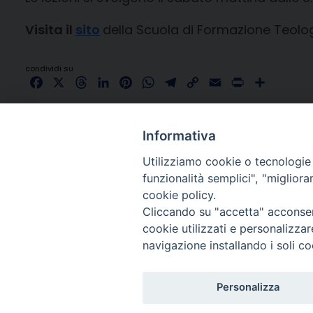
Visita il
sito
della Scuola di Formazione Teolog
condividi su
Facebook
X
Threads
LinkedIn
Pinterest
WhatsApp
Telegram
Copy
Email
Print
Share
Link
Informativa
Utilizziamo cookie o tecnologie s
funzionalità semplici", "miglior
cookie policy.
Cliccando su "accetta" acconsent
cookie utilizzati e personalizza
navigazione installando i soli co
Personalizza