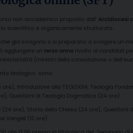
ologica online (SFT)
corso non accademico proposto dall’
Arcidiocesi 
ario scientifico e organicamente strutturato.
loro che già svolgono o si preparano a svolgere un 
rà aggiungere un
terzo anno
rivolto ai candidati per 
isterialità (ministri della consolazione o dell’euca
ento teologico sono:
 ore), Introduzione alla TEOLOGIA. Teologia Fondame
re), Questioni di Teologia Dogmatica (24 ore)
i (24 ore), Storia della Chiesa (24 ore), Questioni 
ei Vangeli (12 ore)
.30 alle 12.00 presso la Biblioteca del Seminario di