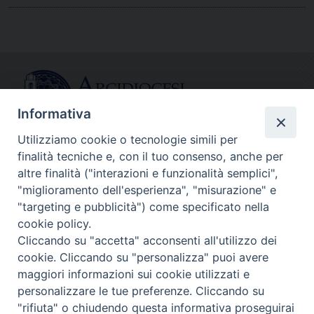
Informativa
Utilizziamo cookie o tecnologie simili per
finalità tecniche e, con il tuo consenso, anche per
CONTATTI
altre finalità ("interazioni e funzionalità semplici",
info@fermodiocesi.it
"miglioramento dell'esperienza", "misurazione" e
pec:
economato.diocesifermo@legalmail.it
"targeting e pubblicità") come specificato nella
cookie policy.
Cliccando su "accetta" acconsenti all'utilizzo dei
SEGUICI SU
cookie. Cliccando su "personalizza" puoi avere
Facebook
Instagram
X
YouTube
Feed
maggiori informazioni sui cookie utilizzati e
personalizzare le tue preferenze. Cliccando su
Copyright © Arcidiocesi di Fermo
"rifiuta" o chiudendo questa informativa proseguirai