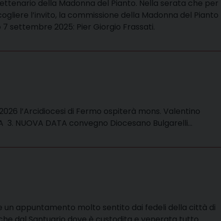
ettenario della Madonna del Pianto. Nella serata che per
ogliere l’invito, la commissione della Madonna del Pianto
7 settembre 2025: Pier Giorgio Frassati.
026 l’Arcidiocesi di Fermo ospiterà mons. Valentino
TAMPA 3. NUOVA DATA convegno Diocesano Bulgarelli…
rale un appuntamento molto sentito dai fedeli della città di
he dal Santuario dove è custodita e venerata tutto