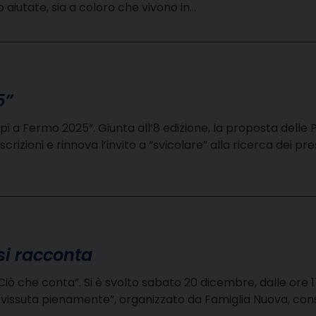
aiutate, sia a coloro che vivono in…
5”
epi a Fermo 2025”. Giunta all’8 edizione, la proposta delle
rizioni e rinnova l’invito a “svicolare” alla ricerca dei pres
si racconta
iò che conta”. Si è svolto sabato 20 dicembre, dalle ore 1
ita vissuta pienamente”, organizzato da Famiglia Nuova, c