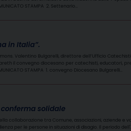
l COMUNICATO STAMPA 2. Settenario…
a in Italia”.
ns. Valentino Bulgarelli, direttore dell’Ufficio Catechisti
areth il convegno diocesano per catechisti, educatori, presb
i il COMUNICATO STAMPA 1. convegno Diocesano Bulgarelli…
 conferma solidale
della collaborazione tra Comune, associazioni, aziende e vol
oglienza per le persone in situazioni di disagio. Il periodo 