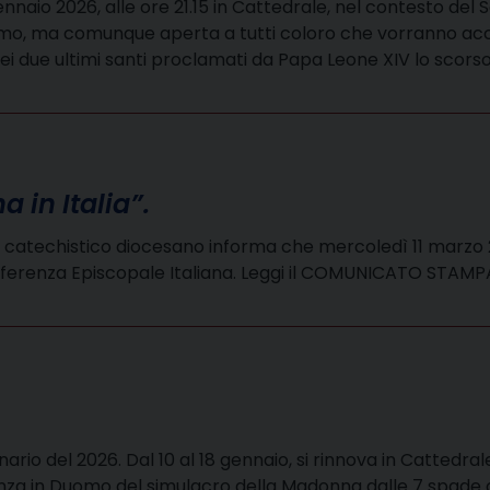
o 2026, alle ore 21.15 in Cattedrale, nel contesto del S
 Fermo, ma comunque aperta a tutti coloro che vorranno acc
due ultimi santi proclamati da Papa Leone XIV lo scorso 
a in Italia”.
 catechistico diocesano informa che mercoledì 11 marzo 2
I, Conferenza Episcopale Italiana. Leggi il COMUNICATO S
tenario del 2026. Dal 10 al 18 gennaio, si rinnova in Catted
za in Duomo del simulacro della Madonna dalle 7 spade c