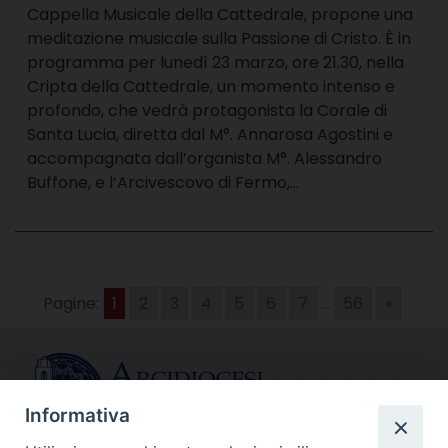
Cappella Musicale della Cattedrale, propone una
meditazione musicale sulla Passione di Cristo. È in
programma per lunedì 23 marzo, ore 21.30, nella
Cripta della Cattedrale, un momento intenso e
profondo, che vedrà protagonista la Corale di
Santa Lucia, diretta dal M°. Annarosa Agostini e
accompagnata dall’organista M°. Alessandro
Buffone, e l’Arcivescovo di Fermo,…
Pagine:
1
2
3
4
5
6
7
...
56
»
Informativa