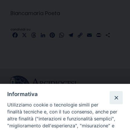
Biancamaria Poeta
condividi su
Facebook
X
Threads
LinkedIn
Pinterest
WhatsApp
Telegram
Copy
Email
Print
Share
Link
Informativa
Utilizziamo cookie o tecnologie simili per
finalità tecniche e, con il tuo consenso, anche per
CONTATTI
altre finalità ("interazioni e funzionalità semplici",
info@fermodiocesi.it
"miglioramento dell'esperienza", "misurazione" e
pec:
economato.diocesifermo@legalmail.it