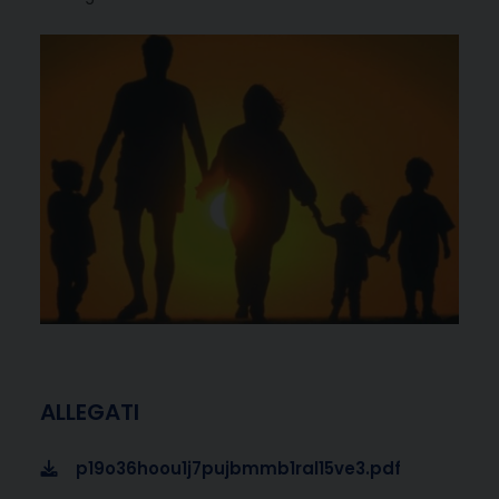
ALLEGATI
p19o36hoou1j7pujbmmb1ral15ve3.pdf