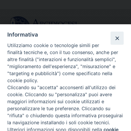
Informativa
Utilizziamo cookie o tecnologie simili per
finalità tecniche e, con il tuo consenso, anche per
CONTATTI
altre finalità ("interazioni e funzionalità semplici",
info@fermodiocesi.it
"miglioramento dell'esperienza", "misurazione" e
pec:
economato.diocesifermo@legalmail.it
"targeting e pubblicità") come specificato nella
cookie policy.
Cliccando su "accetta" acconsenti all'utilizzo dei
SEGUICI SU
cookie. Cliccando su "personalizza" puoi avere
Facebook
Instagram
X
YouTube
Feed
maggiori informazioni sui cookie utilizzati e
personalizzare le tue preferenze. Cliccando su
Copyright © Arcidiocesi di Fermo
"rifiuta" o chiudendo questa informativa proseguirai
la navigazione installando i soli cookie tecnici.
Ulteriori informazioni sono disponibili nella
cookie
Preferenze Cookie
Privacy - Policy