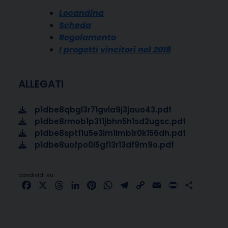
Locandina
Scheda
Regolamento
I progetti vincitori nel 2018
ALLEGATI
p1dbe8qbgl3r71gvla9j3jauo43.pdf
p1dbe8rmob1p3f1jbhn5h1sd2ugsc.pdf
p1dbe8sptf1u5e3im1lmb1r0k156dh.pdf
p1dbe8uofpo0i5gf13r13df9m9o.pdf
condividi su
Facebook
X
Threads
LinkedIn
Pinterest
WhatsApp
Telegram
Copy
Email
Print
Share
Link