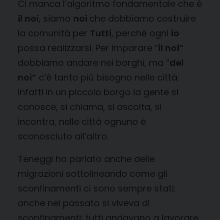
Ci manca l’algoritmo fondamentale che è
il noi
, siamo
noi
che dobbiamo costruire
la comunità per
Tutti
, perché ogni
io
possa realizzarsi. Per imparare “
il noi”
dobbiamo andare nei borghi, ma “
del
noi”
c’è tanto più bisogno nelle città:
infatti in un piccolo borgo la gente si
conosce, si chiama, si ascolta, si
incontra, nelle città ognuno è
sconosciuto all’altro.
Teneggi ha parlato anche delle
migrazioni sottolineando come gli
sconfinamenti ci sono sempre stati:
anche nel passato si viveva di
sconfinamenti: tutti andavano a lavorare