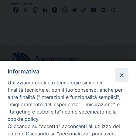
condividi su
Facebook
X
Threads
LinkedIn
Pinterest
WhatsApp
Telegram
Copy
Email
Print
Share
Link
Informativa
Utilizziamo cookie o tecnologie simili per
finalità tecniche e, con il tuo consenso, anche per
CONTATTI
altre finalità ("interazioni e funzionalità semplici",
info@fermodiocesi.it
"miglioramento dell'esperienza", "misurazione" e
pec:
economato.diocesifermo@legalmail.it
"targeting e pubblicità") come specificato nella
cookie policy.
Cliccando su "accetta" acconsenti all'utilizzo dei
SEGUICI SU
cookie. Cliccando su "personalizza" puoi avere