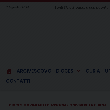
Skip
7 Agosto 2026
Santi Sisto II, papa, e compagni, m
to
content
ARCIVESCOVO
DIOCESI
CURIA
U
CONTATTI
DIOCESI
MOVIMENTI ED ASSOCIAZIONI
VIVERE LA CHIESA