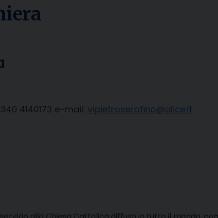
hiera
a
. 340 4140173 e-mail:
vipietroserafino@alice.it
ervizio alla Chiesa Cattolica diffuso in tutto il mondo, comp