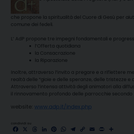
che propone la spiritualità del Cuore di Gesù per aiut
comune dei fedeli.
L’ AdP propone tre impegni fondamentali e progressi
l’Offerta quotidiana
la Consacrazione
la Riparazione
Inoltre, attraverso l’invito a pregare e a riflettere m
realtà delle “gioie e delle speranze, delle tristezze e
Attraverso l’intensa attività degli animatori alla dif
il rinnovamento profondo delle parrocchie secondo le
website:
www.adp.it/index.php
condividi su
Facebook
X
Threads
LinkedIn
Pinterest
WhatsApp
Telegram
Copy
Email
Print
Share