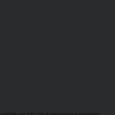
atibile con tutti i tipi di associazioni e movimenti,