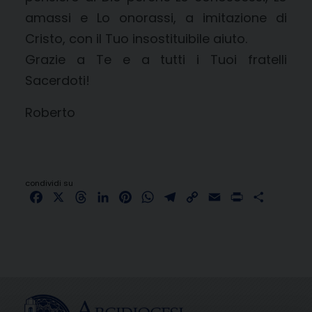
amassi e Lo onorassi, a imitazione di
Cristo, con il Tuo insostituibile aiuto.
Grazie a Te e a tutti i Tuoi fratelli
Sacerdoti!
Roberto
condividi su
Facebook
X
Threads
LinkedIn
Pinterest
WhatsApp
Telegram
Copy
Email
Print
Share
Link