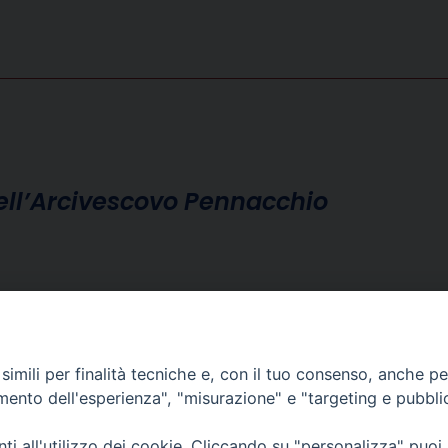
dell’Arcivescovo Pennacchio
imili per finalità tecniche e, con il tuo consenso, anche per 
amento dell'esperienza", "misurazione" e "targeting e pubbli
i all'utilizzo dei cookie. Cliccando su "personalizza" puoi