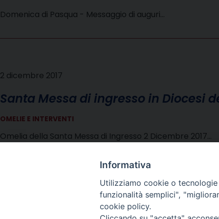
Domenica di Pasqua - Messaggio di auguri…
2 dicembre 2017
Santa Messa di ingresso in Diocesi 
OMELIE E INTERVENTI
Omelia della Santa Messa di Ingresso 2 Dicembre 2017…
Informativa
Utilizziamo cookie o tecnologie s
funzionalità semplici", "miglior
cookie policy.
Cliccando su "accetta" acconsent