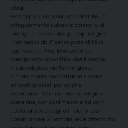
altrui.
Purtroppo si continua ad adottare un
atteggiamento culturale contrario al
dialogo, che rivendica principi religiosi
‘’non negoziabili” senza possibilitá di
approccio critico, insistendo sul
presupposto apodittico che il proprio
credo religioso sia l’unico giusto.
E’ moralmente inaccettabile trovare
sciocchi pretesti per colpire
subdolamente la minoranza religiosa,
porre fine, con ogni mezzo e ad ogni
costo, alla vita degli altri siano essi
uomini donne o bambini; ed è altrettanto
importante iniziare a denunciare