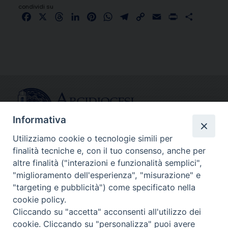
condividi su
Facebook
X
Threads
LinkedIn
Pinterest
WhatsApp
Telegram
Copy
Email
Print
Share
Link
Informativa
Utilizziamo cookie o tecnologie simili per
finalità tecniche e, con il tuo consenso, anche per
CONTATTI
altre finalità ("interazioni e funzionalità semplici",
info@fermodiocesi.it
"miglioramento dell'esperienza", "misurazione" e
pec:
economato.diocesifermo@legalmail.it
"targeting e pubblicità") come specificato nella
cookie policy.
Cliccando su "accetta" acconsenti all'utilizzo dei
SEGUICI SU
cookie. Cliccando su "personalizza" puoi avere