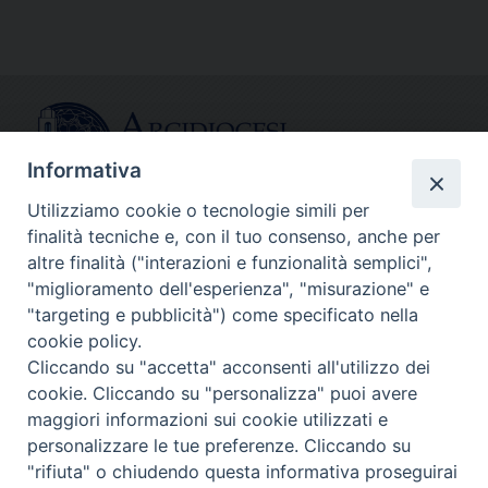
Informativa
Utilizziamo cookie o tecnologie simili per
finalità tecniche e, con il tuo consenso, anche per
CONTATTI
altre finalità ("interazioni e funzionalità semplici",
info@fermodiocesi.it
"miglioramento dell'esperienza", "misurazione" e
pec:
economato.diocesifermo@legalmail.it
"targeting e pubblicità") come specificato nella
cookie policy.
Cliccando su "accetta" acconsenti all'utilizzo dei
SEGUICI SU
cookie. Cliccando su "personalizza" puoi avere
Facebook
Instagram
X
YouTube
Feed
maggiori informazioni sui cookie utilizzati e
personalizzare le tue preferenze. Cliccando su
Copyright © Arcidiocesi di Fermo
"rifiuta" o chiudendo questa informativa proseguirai