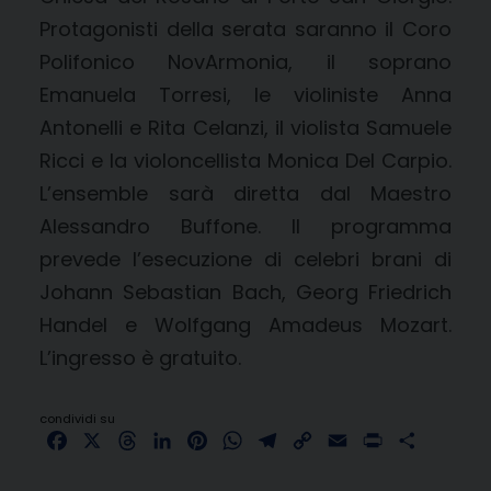
Protagonisti della serata saranno il Coro
Polifonico NovArmonia, il soprano
Emanuela Torresi, le violiniste Anna
Antonelli e Rita Celanzi, il violista Samuele
Ricci e la violoncellista Monica Del Carpio.
L’ensemble sarà diretta dal Maestro
Alessandro Buffone. Il programma
prevede l’esecuzione di celebri brani di
Johann Sebastian Bach, Georg Friedrich
Handel e Wolfgang Amadeus Mozart.
L’ingresso è gratuito.
condividi su
Facebook
X
Threads
LinkedIn
Pinterest
WhatsApp
Telegram
Copy
Email
Print
Share
Link