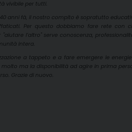
vivibile per tutti.
 40 anni fà, il nostro compito è sopratutto educativo
aticati. Per questo dobbiamo fare rete con ch
per "aiutare l’altro" serve conoscenza, professi
munità intera.
zzazione a tappeto e a fare emergere le energie
molto ma la disponibilità ad agire in prima perso
so. Grazie di nuovo.