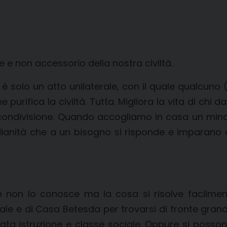
 e non accessorio della nostra civiltà.
 solo un atto unilaterale, con il quale qualcuno (c
purifica la civiltà. Tutta. Migliora la vita di chi d
la condivisione. Quando accogliamo in casa un min
idianità che a un bisogno si risponde e imparano
é non lo conosce ma la cosa si risolve facilmen
ale e di Casa Betesda per trovarsi di fronte gran
a istruzione e classe sociale. Oppure si possono i