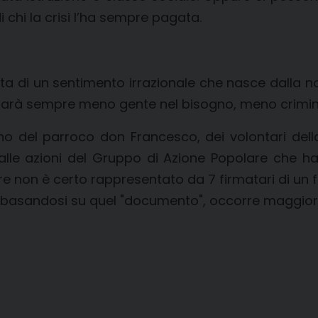
i chi la crisi l’ha sempre pagata.
tta di un sentimento irrazionale che nasce dalla n
i sarà sempre meno gente nel bisogno, meno crimina
no del parroco don Francesco, dei volontari della
 alle azioni del Gruppo di Azione Popolare che
rtiere non è certo rappresentato da 7 firmatari di u
" basandosi su quel "documento", occorre maggiore