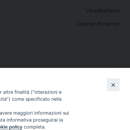
Vicedirettore
Caritas di Fermo
altre finalità ("interazioni e
cità") come specificato nella
 avere maggiori informazioni sui
SEGUICI SU
sta informativa proseguirai la
Facebook
Instagram
X
YouTube
Feed
kie policy
completa.