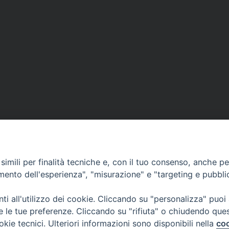
imili per finalità tecniche e, con il tuo consenso, anche per 
amento dell'esperienza", "misurazione" e "targeting e pubbli
i all'utilizzo dei cookie. Cliccando su "personalizza" puoi
CONTATTI
re le tue preferenze. Cliccando su "rifiuta" o chiudendo que
info@fermodiocesi.it
okie tecnici. Ulteriori informazioni sono disponibili nella
coo