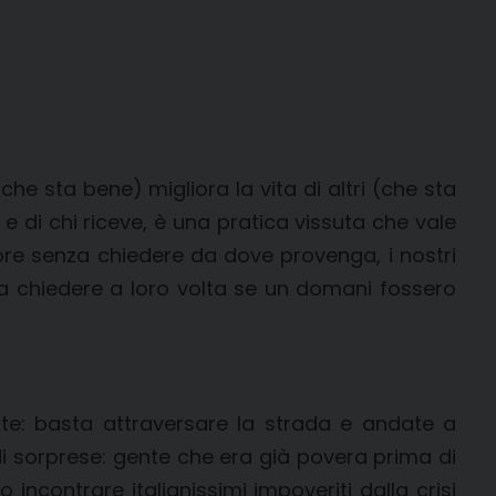
he sta bene) migliora la vita di altri (che sta
a e di chi riceve, è una pratica vissuta che vale
ore senza chiedere da dove provenga, i nostri
 a chiedere a loro volta se un domani fossero
te: basta attraversare la strada e andate a
di sorprese: gente che era già povera prima di
ncontrare italianissimi impoveriti dalla crisi