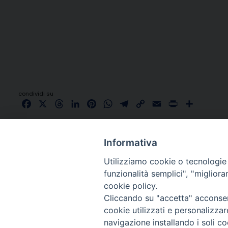
condividi su
Facebook
X
Threads
LinkedIn
Pinterest
WhatsApp
Telegram
Copy
Email
Print
Share
Link
Informativa
Utilizziamo cookie o tecnologie s
funzionalità semplici", "miglior
cookie policy.
Cliccando su "accetta" acconsent
cookie utilizzati e personalizza
navigazione installando i soli co