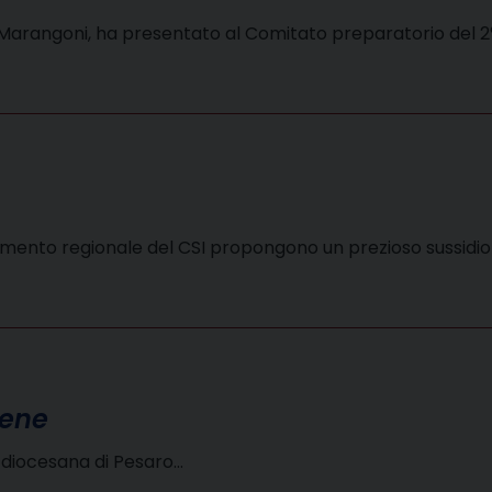
to Marangoni, ha presentato al Comitato preparatorio del 
namento regionale del CSI propongono un prezioso sussidi
mene
a diocesana di Pesaro…