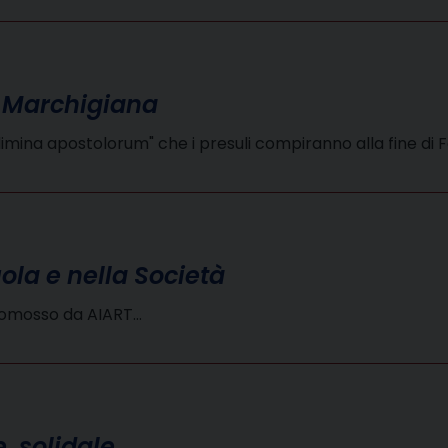
e Marchigiana
d limina apostolorum" che i presuli compiranno alla fine di
uola e nella Società
promosso da AIART…
e, solidale