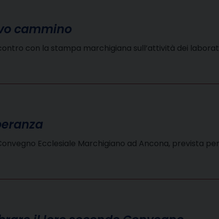
uovo cammino
incontro con la stampa marchigiana sull’attività dei labor
peranza
 2° Convegno Ecclesiale Marchigiano ad Ancona, prevista p