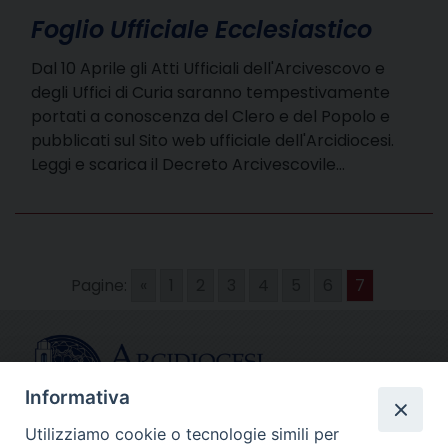
Foglio Ufficiale Ecclesiastico
Dal 10 Aprile gli Atti Ufficiali dell'Arcivescovo e
degli Uffici di Curia saranno tempestivamente
portati a conoscenza del Clero e del Popolo e
pubblicati sul Sito web ufficiale dell'Arcidiocesi.
Leggi e scarica il Decreto Arcivescovile…
Pagine:
«
1
2
3
4
5
6
7
Informativa
Utilizziamo cookie o tecnologie simili per