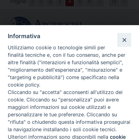
Pagine:
«
1
2
3
4
5
6
7
...
19
»
Informativa
Utilizziamo cookie o tecnologie simili per
finalità tecniche e, con il tuo consenso, anche per
CONTATTI
altre finalità ("interazioni e funzionalità semplici",
info@fermodiocesi.it
"miglioramento dell'esperienza", "misurazione" e
pec:
economato.diocesifermo@legalmail.it
"targeting e pubblicità") come specificato nella
cookie policy.
Cliccando su "accetta" acconsenti all'utilizzo dei
SEGUICI SU
cookie. Cliccando su "personalizza" puoi avere
Facebook
Instagram
X
YouTube
Feed
maggiori informazioni sui cookie utilizzati e
personalizzare le tue preferenze. Cliccando su
Copyright © Arcidiocesi di Fermo
"rifiuta" o chiudendo questa informativa proseguirai
la navigazione installando i soli cookie tecnici.
Ulteriori informazioni sono disponibili nella
cookie
Preferenze Cookie
Privacy - Policy