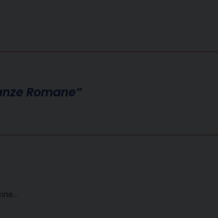
acanze Romane”
cine…