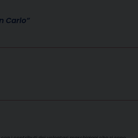
n Carlo”
a con i contributi dei volontari marchigiani che si sono