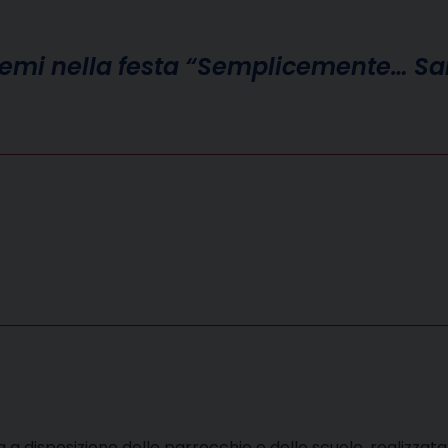
premi nella festa “Semplicemente… Sa
ra a disposizione delle parrocchie e delle scuole, realizzat