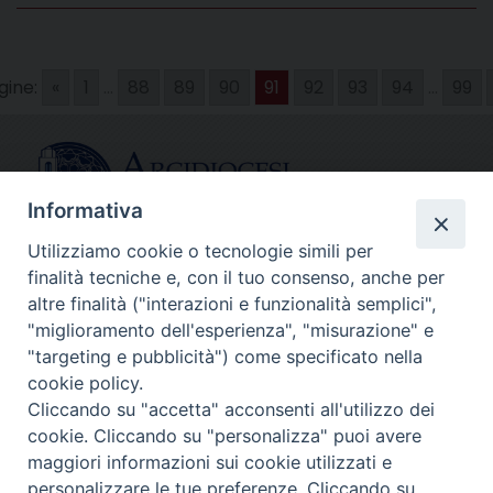
gine:
«
1
...
88
89
90
91
92
93
94
...
99
Informativa
Utilizziamo cookie o tecnologie simili per
finalità tecniche e, con il tuo consenso, anche per
CONTATTI
altre finalità ("interazioni e funzionalità semplici",
info@fermodiocesi.it
"miglioramento dell'esperienza", "misurazione" e
pec:
economato.diocesifermo@legalmail.it
"targeting e pubblicità") come specificato nella
cookie policy.
Cliccando su "accetta" acconsenti all'utilizzo dei
SEGUICI SU
cookie. Cliccando su "personalizza" puoi avere
Facebook
Instagram
X
YouTube
Feed
maggiori informazioni sui cookie utilizzati e
personalizzare le tue preferenze. Cliccando su