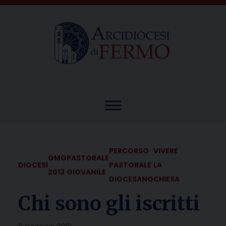
Skip
to
content
PERCORSO
VIVERE
GMG
PASTORALE
DIOCESI
PASTORALE
LA
2013
GIOVANILE
DIOCESANO
CHIESA
Chi sono gli iscritti