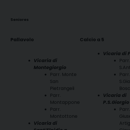
Seniores
Pallavolo
Calcio a 5
Vicaria di
Vicaria di
Parr.
Montegiorgio
S.An
Parr. Monte
Parr.
San
S.Gi
Pietrangeli
Bos
Parr.
Vicaria di
Montappone
P.S.Giorgio
Parr.
Parr
Montottone
Giu
Vicaria di
Arti