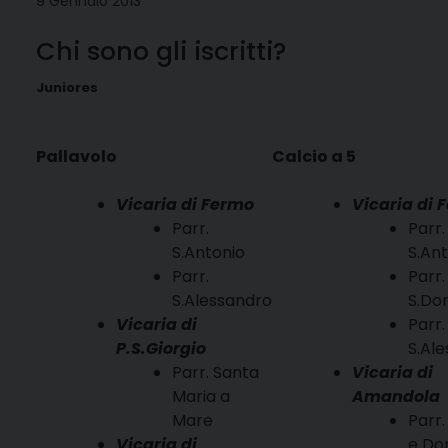
9 Gennaio 2013
Chi sono gli iscritti?
Juniores
Pallavolo
Calcio a 5
Vicaria di Fermo
Vicaria di 
Parr.
Parr.
S.Antonio
S.An
Parr.
Parr.
S.Alessandro
S.Do
Vicaria di
Parr.
P.S.Giorgio
S.Al
Parr. Santa
Vicaria di
Maria a
Amandola
Mare
Parr. 
Vicaria di
e Do