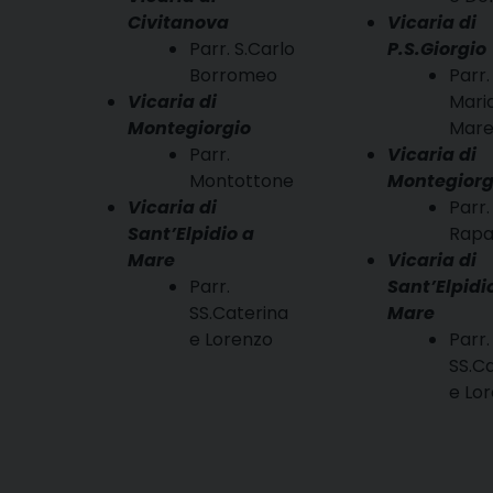
Civitanova
Vicaria di
Parr. S.Carlo
P.S.Giorgio
Borromeo
Parr.
Vicaria di
Mari
Montegiorgio
Mar
Parr.
Vicaria di
Montottone
Montegiorg
Vicaria di
Parr.
Sant’Elpidio a
Rap
Mare
Vicaria di
Parr.
Sant’Elpidi
SS.Caterina
Mare
e Lorenzo
Parr.
SS.C
e Lo