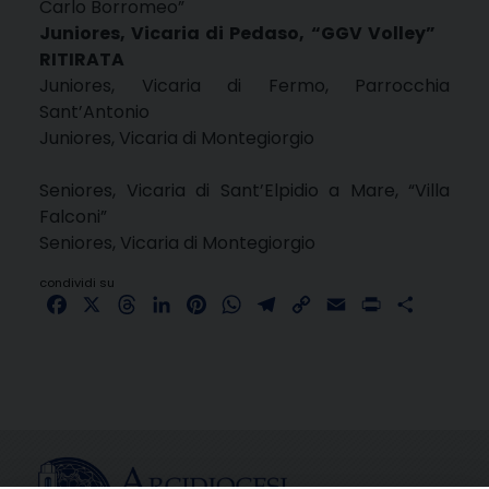
Carlo Borromeo”
Juniores, Vicaria di Pedaso, “GGV Volley”
RITIRATA
Juniores, Vicaria di Fermo, Parrocchia
Sant’Antonio
Juniores, Vicaria di Montegiorgio
Seniores, Vicaria di Sant’Elpidio a Mare, “Villa
Falconi”
Seniores, Vicaria di Montegiorgio
condividi su
Facebook
X
Threads
LinkedIn
Pinterest
WhatsApp
Telegram
Copy
Email
Print
Share
Link