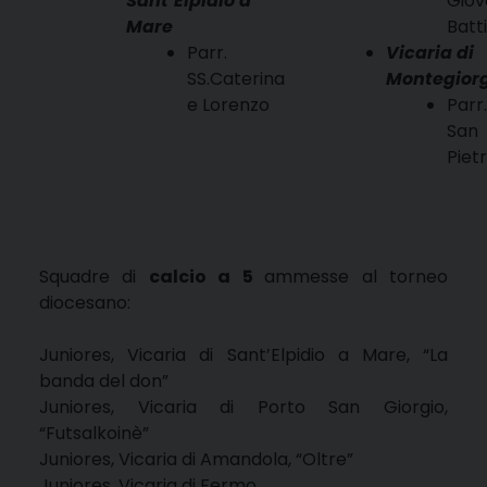
Sant’Elpidio a
Giov
Mare
Batt
Parr.
Vicaria di
SS.Caterina
Montegior
e Lorenzo
Parr
San
Piet
Squadre di
calcio a 5
ammesse al torneo
diocesano:
Juniores, Vicaria di Sant’Elpidio a Mare, “La
banda del don”
Juniores, Vicaria di Porto San Giorgio,
“Futsalkoinè”
Juniores, Vicaria di Amandola, “Oltre”
Juniores, Vicaria di Fermo