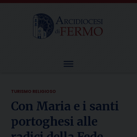
Skip
to
content
TURISMO RELIGIOSO
Con Maria e i santi
portoghesi alle
radici della Fede