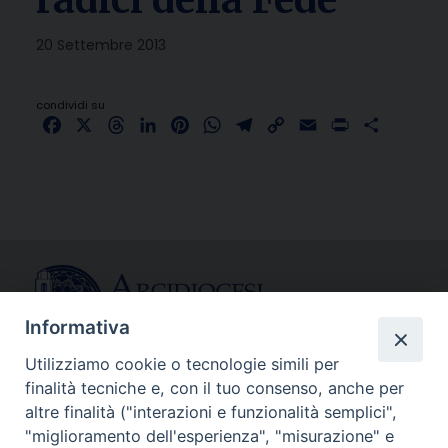
20 Settembre 2013
condividi su
Facebook
X
Threads
LinkedIn
Pinterest
WhatsApp
Telegram
Copy
Email
Print
Share
Link
Informativa
Utilizziamo cookie o tecnologie simili per
finalità tecniche e, con il tuo consenso, anche per
CONTATTI
altre finalità ("interazioni e funzionalità semplici",
info@fermodiocesi.it
"miglioramento dell'esperienza", "misurazione" e
pec:
economato.diocesifermo@legalmail.it