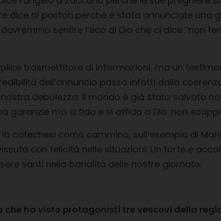
ice l’angelo a Zaccaria perché le sue preghiere s
e dice ai pastori perché è stata annunciate una g
o dovremmo sentire l’eco di Dio che ci dice “non te
mplice trasmettitore di informazioni, ma un testimo
credibilità dell’annuncio passa infatti dalla coerenz
 nostra debolezza: il mondo è già stato salvato no
ha garanzie ma si fida e si affida a Dio: non scap
re la catechesi come cammino, sull’esempio di Mari
suta con felicità nelle situazioni. Un forte e accor
ssere santi nella banalità delle nostre giornate.
 che ha visto protagonisti tre vescovi della reg