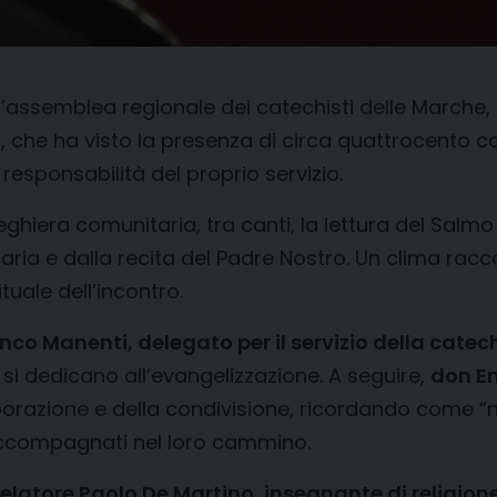
l’assemblea regionale dei catechisti delle Marche
he ha visto la presenza di circa quattrocento cate
 responsabilità del proprio servizio.
ghiera comunitaria, tra canti, la lettura del Salm
aria e dalla recita del Padre Nostro. Un clima racco
tuale dell’incontro.
co Manenti, delegato per il servizio della catec
 si dedicano all’evangelizzazione. A seguire,
don Em
laborazione e della condivisione, ricordando come “
e accompagnati nel loro cammino.
relatore Paolo De Martino, insegnante di religion