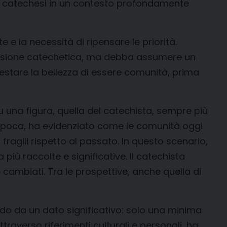
lla catechesi in un contesto profondamente
e la necessità di ripensare le priorità.
mensione catechetica, ma debba assumere un
ifestare la bellezza di essere comunità, prima
 una figura, quella del catechista, sempre più
epoca, ha evidenziato come le comunità oggi
fragili rispetto al passato. In questo scenario,
più raccolte e significative. Il catechista
ambiati. Tra le prospettive, anche quella di
ndo da un dato significativo: solo una minima
raverso riferimenti culturali e personali, ha