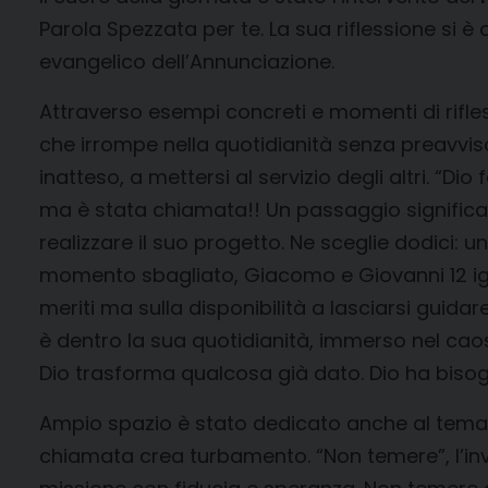
Parola Spezzata per te. La sua riflessione si è 
evangelico dell’Annunciazione.
Attraverso esempi concreti e momenti di rifl
che irrompe nella quotidianità senza preavvis
inatteso, a mettersi al servizio degli altri. “D
ma è stata chiamata!! Un passaggio significat
realizzare il suo progetto. Ne sceglie dodici: 
momento sbagliato, Giacomo e Giovanni 12 igno
meriti ma sulla disponibilità a lasciarsi guidare
è dentro la sua quotidianità, immerso nel caos
Dio trasforma qualcosa già dato. Dio ha bisogno
Ampio spazio è stato dedicato anche al tema 
chiamata crea turbamento. “Non temere”, l’invi