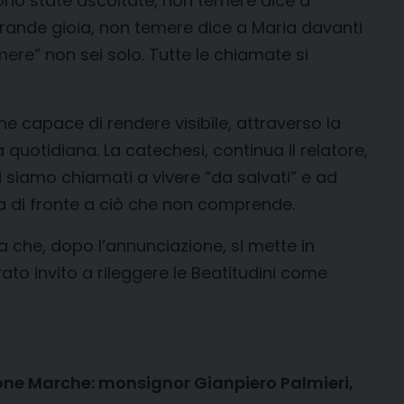
ono state ascoltate, non temere dice a
rande gioia, non temere dice a Maria davanti
mere” non sei solo. Tutte le chiamate si
ne capace di rendere visibile, attraverso la
a quotidiana. La catechesi, continua il relatore,
i siamo chiamati a vivere “da salvati” e ad
pa di fronte a ciò che non comprende.
a che, dopo l’annunciazione, si mette in
ato invito a rileggere le Beatitudini come
ione Marche: monsignor Gianpiero Palmieri,