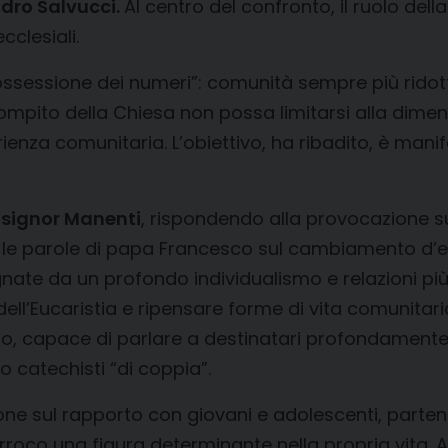
dro Salvucci.
Al centro del confronto, il ruolo de
clesiali.
ssessione dei numeri”: comunità sempre più ridotte 
compito della Chiesa non possa limitarsi alla di
rienza comunitaria. L’obiettivo, ha ribadito, è man
signor Manenti
, rispondendo alla provocazione su
 le parole di papa Francesco sul cambiamento d’
gnate da un profondo individualismo e relazioni più 
ll’Eucaristia e ripensare forme di vita comunitaria 
, capace di parlare a destinatari profondamente c
o catechisti “di coppia”.
one sul rapporto con giovani e adolescenti, parte
oco una figura determinante nella propria vita. Att