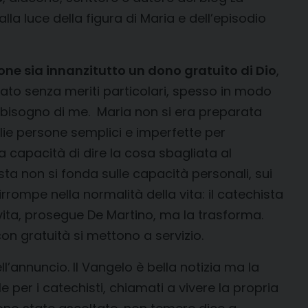
lla luce della figura di Maria e dell’episodio
one sia innanzitutto un dono gratuito di Dio
,
ato senza meriti particolari, spesso in modo
 ha bisogno di me. Maria non si era preparata
ie persone semplici e imperfette per
la capacità di dire la cosa sbagliata al
a non si fonda sulle capacità personali, sui
 irrompe nella normalità della vita: il catechista
vita, prosegue De Martino, ma la trasforma.
con gratuità si mettono a servizio.
annuncio. Il Vangelo è bella notizia ma la
per i catechisti, chiamati a vivere la propria