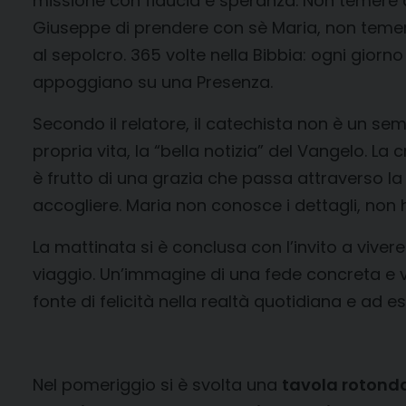
missione con fiducia e speranza. Non temere d
Giuseppe di prendere con sè Maria, non temer
al sepolcro. 365 volte nella Bibbia: ogni giorn
appoggiano su una Presenza.
Secondo il relatore, il catechista non è un se
propria vita, la “bella notizia” del Vangelo. La 
è frutto di una grazia che passa attraverso la
accogliere. Maria non conosce i dettagli, non 
La mattinata si è conclusa con l’invito a vive
viaggio. Un’immagine di una fede concreta e vis
fonte di felicità nella realtà quotidiana e ad e
Nel pomeriggio si è svolta una
tavola rotonda