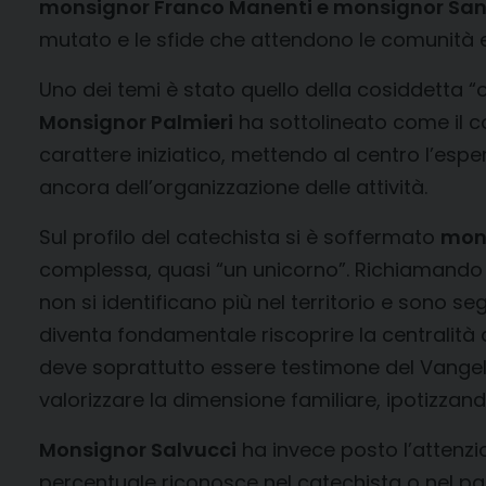
monsignor Franco Manenti e monsignor San
mutato e le sfide che attendono le comunità ec
Uno dei temi è stato quello della cosiddetta “o
Monsignor Palmieri
ha sottolineato come il 
carattere iniziatico, mettendo al centro l’espe
ancora dell’organizzazione delle attività.
Sul profilo del catechista si è soffermato
mon
complessa, quasi “un unicorno”. Richiamando
non si identificano più nel territorio e sono se
diventa fondamentale riscoprire la centralità de
deve soprattutto essere testimone del Vangelo
valorizzare la dimensione familiare, ipotizzand
Monsignor Salvucci
ha invece posto l’attenzi
percentuale riconosce nel catechista o nel parr