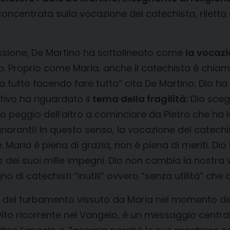
concentrata sulla vocazione del catechista, riletta a
essione, De Martino ha sottolineato come
la vocazi
o. Proprio come Maria, anche il catechista è chiam
io fa tutto facendo fare tutto” cita De Martino: Dio
ivo ha riguardato il
tema della fragilità:
Dio scegl
uno peggio dell’altro a cominciare da Pietro che ha 
ranti! In questo senso, la vocazione del catechist
. Maria è piena di grazia, non è piena di meriti. Dio
 dei suoi mille impegni. Dio non cambia la nostra 
 di catechisti “inutili” ovvero “senza utilità” che 
del turbamento vissuto da Maria nel momento dell’
to ricorrente nel Vangelo, è un messaggio centrale 