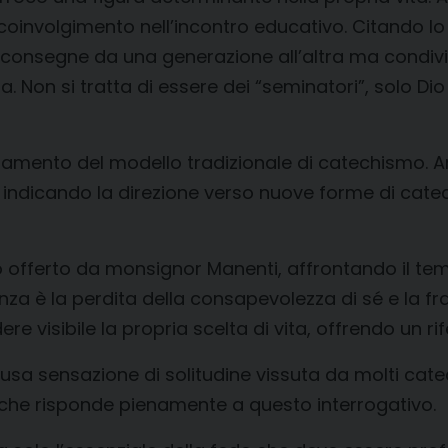
oinvolgimento nell’incontro educativo. Citando lo s
 consegne da una generazione all’altra ma condivi
a. Non si tratta di essere dei “seminatori”, solo D
ramento del modello tradizionale di catechismo. An
 indicando la direzione verso nuove forme di catec
offerto da monsignor Manenti, affrontando il tema 
nza è la perdita della consapevolezza di sé e la f
re visibile la propria scelta di vita, offrendo un r
fusa sensazione di solitudine vissuta da molti cate
che risponde pienamente a questo interrogativo.