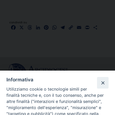
condividi su
Facebook
X
Threads
LinkedIn
Pinterest
WhatsApp
Telegram
Copy
Email
Print
Share
Link
Informativa
Utilizziamo cookie o tecnologie simili per
finalità tecniche e, con il tuo consenso, anche per
CONTATTI
altre finalità ("interazioni e funzionalità semplici",
info@fermodiocesi.it
"miglioramento dell'esperienza", "misurazione" e
pec:
economato.diocesifermo@legalmail.it
"targeting e pubblicità") come specificato nella