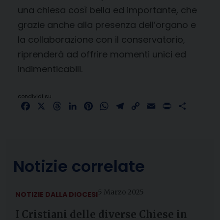
una chiesa così bella ed importante, che
grazie anche alla presenza dell’organo e
la collaborazione con il conservatorio,
riprenderà ad offrire momenti unici ed
indimenticabili.
condividi su
Facebook
X
Threads
LinkedIn
Pinterest
WhatsApp
Telegram
Copy
Email
Print
Share
Link
Notizie correlate
5 Marzo 2025
NOTIZIE DALLA DIOCESI
I Cristiani delle diverse Chiese in