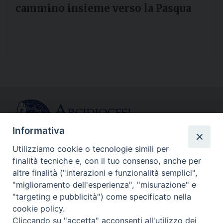
cammino insieme verso la Pasqua
Informativa
Utilizziamo cookie o tecnologie simili per
finalità tecniche e, con il tuo consenso, anche per
CONTATTI
altre finalità ("interazioni e funzionalità semplici",
info@fermodiocesi.it
"miglioramento dell'esperienza", "misurazione" e
pec:
economato.diocesifermo@legalmail.it
"targeting e pubblicità") come specificato nella
cookie policy.
Cliccando su "accetta" acconsenti all'utilizzo dei
SEGUICI SU