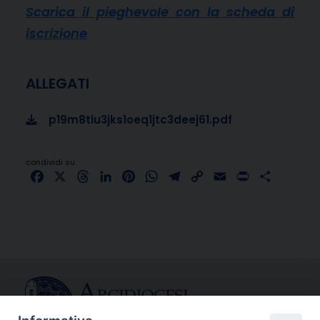
Scarica il pieghevole con la scheda di
iscrizione
ALLEGATI
p19m8tiu3jks1oeq1jtc3deej61.pdf
condividi su
Facebook
X
Threads
LinkedIn
Pinterest
WhatsApp
Telegram
Copy
Email
Print
Share
Link