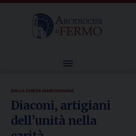
Skip
to
content
DALLA CHIESA MARCHIGIANA
Diaconi, artigiani
dell’unità nella
carità