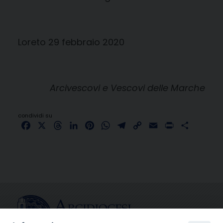
Loreto 29 febbraio 2020
Arcivescovi e Vescovi delle Marche
condividi su
Facebook
X
Threads
LinkedIn
Pinterest
WhatsApp
Telegram
Copy
Email
Print
Share
Link