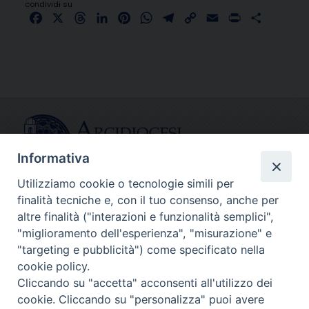
condividi su
Facebook
X
Threads
LinkedIn
Pinterest
WhatsApp
Telegram
Copy
Email
Print
Share
Link
Informativa
Utilizziamo cookie o tecnologie simili per
finalità tecniche e, con il tuo consenso, anche per
CONTATTI
altre finalità ("interazioni e funzionalità semplici",
info@fermodiocesi.it
"miglioramento dell'esperienza", "misurazione" e
pec:
economato.diocesifermo@legalmail.it
"targeting e pubblicità") come specificato nella
cookie policy.
Cliccando su "accetta" acconsenti all'utilizzo dei
SEGUICI SU
cookie. Cliccando su "personalizza" puoi avere
Facebook
Instagram
X
YouTube
Feed