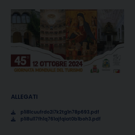
ALLEGATI
p1i8lcuufrdo2i7k2tg1n78p693.pdf
p1i8ul17fh1q761ajfqiat0b1boh3.pdf