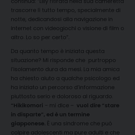
continua: “Lilly ritirata nella sua cameretta
trascorre lì tutto tempo, specialmente di
notte, dedicandosi alla navigazione in
internet con videogiochi o visione di film o
altro. Lo so per certo”.
Da quanto tempo è iniziata questa
situazione? Mi risponde che purtroppo
l’isolamento dura da mesi. La mia amica
ha chiesto aiuto a qualche psicologo ed
ha iniziato un percorso d’informazione
piuttosto serio e doloroso al riguardo.
“Hikikomori
– mi dice –
vuol dire “stare
in disparte”, ed è un termine
giapponese.
È una sindrome che può
colpire adolescenti ma pure adulti e che