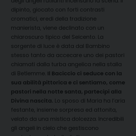
degli angeli rutilanti incensano la scena. Il
dipinto, giocato con forti contrasti
cromatici, eredi della tradizione
manierista, viene declinato con un
chiaroscuro tipico del Seicento. La
sorgente di luce è data dal Bambino
stesso tanto da accecare uno dei pastori
chiamati dalla turba angelica nella stalla
di Betlemme.
Il Baciccio ci seduce con la
sua abilità pittorica e ci sentiamo, come
pastori nella notte santa, partecipi alla
Divina nascita.
Lo sposo di Maria ha l’aria
festante, insieme sorpresa ed attonita,
velato da una mistica dolcezza. Incredibili
gli angeli in cielo che gestiscono