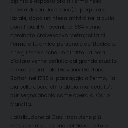
dipinto è esposto ora a Fermo nella
chiesa di san Domenico). Il porporato
laziale, dopo un’intesa attività nella curia
pontificia, il 5 novembre 1684 venne
nominato Arcivescovo Metropolita di
Fermo e fu amico personale del Baciccio,
che gli fece anche un ritratto. La pala
d’altare venne definita dal grande erudito
romano cardinale Giovanni Gaetano
Bottari nel 1738 di passaggio a Fermo, “la
più bella opera ch’io abbia mai veduto”,
pur segnalandola come opera di Carlo
Maratta.
L’attribuzione al Gaulli non viene più
messa in discussione nel Novecento e