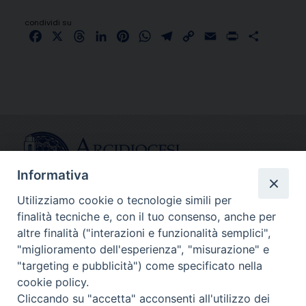
condividi su
Facebook
X
Threads
LinkedIn
Pinterest
WhatsApp
Telegram
Copy
Email
Print
Share
Link
Informativa
Utilizziamo cookie o tecnologie simili per
finalità tecniche e, con il tuo consenso, anche per
CONTATTI
altre finalità ("interazioni e funzionalità semplici",
info@fermodiocesi.it
"miglioramento dell'esperienza", "misurazione" e
pec:
economato.diocesifermo@legalmail.it
"targeting e pubblicità") come specificato nella
cookie policy.
Cliccando su "accetta" acconsenti all'utilizzo dei
SEGUICI SU