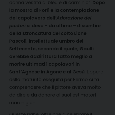
donna vestita di bleu e di carminio”.
Dopo
la mostra di Forlì e la contemplazione
del capolavoro dell’
Adorazione dei
pastori
si deve – da ultimo – dissentire
della stroncatura del colto Lione
Pascoli, intellettuale umbro del
Settecento, secondo il quale, Gaulli
avrebbe addirittura fatto meglio a
morire ultimati i capolavori in
Sant’Agnese in Agone e al Gesù
. L’opera
della maturità eseguita per Fermo ci fa
comprendere che il pittore aveva molto
da dire e da donare ai suoi estimatori
marchigiani.
Queste righe, oltre che a celebrare il