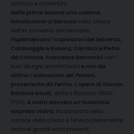
artistico e contenuto.
Nella prima sezione una solenne
introduzione al Barocco
nella chiesa
dell’ex convento domenicano,
risplendevano i capolavori del Seicento;
Caravaggio e Rubens, Carracci e Pietro
da Cortona, Francesco Borromini
con i
suoi disegni architettonici
e non da
ultimo l’
Adorazione dei Pastori
,
proveniente da Fermo
.
L’opera di Giovan
Battista Gaulli
, detto il Baciccio (1639-
1709),
è stata davvero un’autentica
sorpresa visiva,
incastonata nella
cornice della chiesa e teneva pienamente
testa ai grandi nomi presenti,