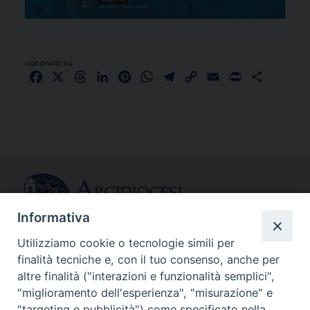
condividi su
Facebook
X
Threads
LinkedIn
Pinterest
WhatsApp
Telegram
Copy
Email
Print
Share
Link
Informativa
Utilizziamo cookie o tecnologie simili per
finalità tecniche e, con il tuo consenso, anche per
CONTATTI
altre finalità ("interazioni e funzionalità semplici",
info@fermodiocesi.it
"miglioramento dell'esperienza", "misurazione" e
pec:
economato.diocesifermo@legalmail.it
"targeting e pubblicità") come specificato nella