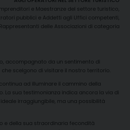
AGLI OPERATORI NEL SETTORE TURISTICO
Imprenditori e Maestranze del settore turistico,
tratori pubblici e Addetti agli Uffici competenti,
 Rappresentanti delle Associazioni di categoria
avoro, accompagnato da un sentimento di
he scelgono di visitare il nostro territorio.
 continua ad illuminare il cammino della
o. La sua testimonianza indica ancora la via di
n ideale irraggiungibile, ma una possibilità
o e della sua straordinaria fecondità