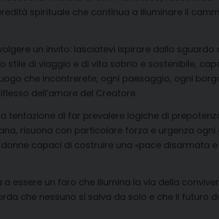
dità spirituale che continua a illuminare il cammi
rivolgere un invito: lasciatevi ispirare dallo sguar
o stile di viaggio e di vita sobrio e sostenibile, 
 luogo che incontrerete, ogni paesaggio, ogni borgo
flesso dell’amore del Creatore.
a tentazione di far prevalere logiche di prepotenza
umana, risuona con particolare forza e urgenza ogni
 donne capaci di costruire una «pace disarmata e 
ssere un faro che illumina la via della convivenza p
orda che nessuno si salva da solo e che il futuro de