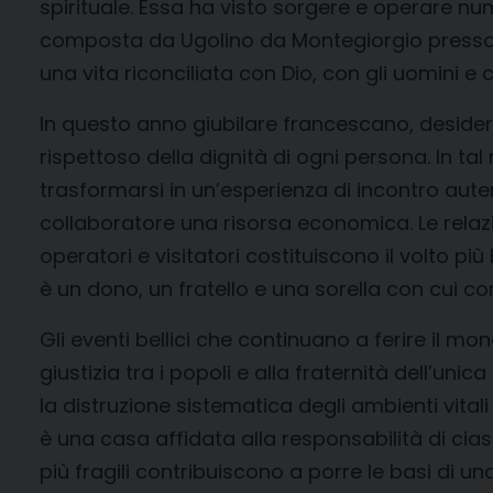
spirituale. Essa ha visto sorgere e operare nu
composta da Ugolino da Montegiorgio presso i
una vita riconciliata con Dio, con gli uomini e c
In questo anno giubilare francescano, desidero
rispettoso della dignità di ogni persona. In t
trasformarsi in un’esperienza di incontro autent
collaboratore una risorsa economica. Le relazio
operatori e visitatori costituiscono il volto pi
è un dono, un fratello e una sorella con cui co
Gli eventi bellici che continuano a ferire il mo
giustizia tra i popoli e alla fraternità dell’un
la distruzione sistematica degli ambienti vita
è una casa affidata alla responsabilità di cias
più fragili contribuiscono a porre le basi di 