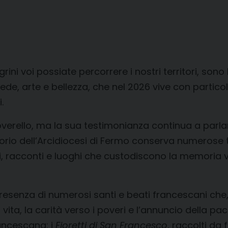
egrini voi possiate percorrere i nostri territori, sono
, fede, arte e bellezza, che nel 2026 vive con partic
.
verello, ma la sua testimonianza continua a parlar
itorio dell’Arcidiocesi di Fermo conserva numerose
ni, racconti e luoghi che custodiscono la memoria v
resenza di numerosi santi e beati francescani che,
vita, la carità verso i poveri e l’annuncio della pa
rancescana: i
Fioretti di San Francesco
, raccolti da