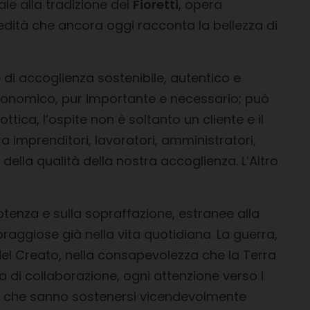
le alla tradizione dei
Fioretti
, opera
dità che ancora oggi racconta la bellezza di
di accoglienza sostenibile, autentico e
 economico, pur importante e necessario; può
ttica, l’ospite non è soltanto un cliente e il
a imprenditori, lavoratori, amministratori,
 della qualità della nostra accoglienza. L’Altro
epotenza e sulla sopraffazione, estranee alla
oraggiose già nella vita quotidiana. La guerra,
 del Creato, nella consapevolezza che la Terra
a di collaborazione, ogni attenzione verso i
ate, che sanno sostenersi vicendevolmente