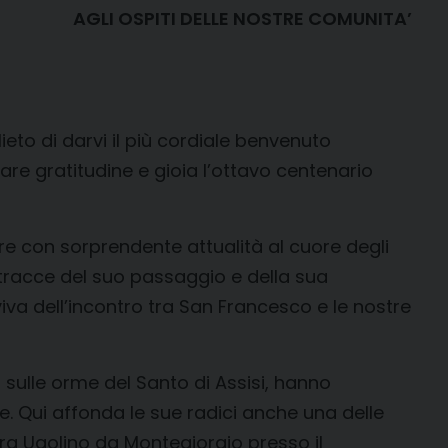
AGLI OSPITI DELLE NOSTRE COMUNITA’
 lieto di darvi il più cordiale benvenuto
olare gratitudine e gioia l’ottavo centenario
e con sorprendente attualità al cuore degli
 tracce del suo passaggio e della sua
iva dell’incontro tra San Francesco e le nostre
 sulle orme del Santo di Assisi, hanno
ce. Qui affonda le sue radici anche una delle
 fra Ugolino da Montegiorgio presso il