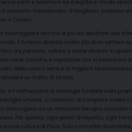
merosi santi e testimoni ed è legata in modo specia
l convento francescano di Mogliano, preziosa ere
on il Creato.
 incoraggiare ancora di più ad adottare uno stile 
al modo, il turismo diventa molto più di un settore
ico tra persone, culture e storie diverse. In quest’o
ni sane, corrette e rispettose che si instaurano tr
ù bello della nostra terra e la migliore testimonianza
ndividere un tratto di strada.
ndo e il riaffacciarsi di ideologie fondate sulla pr
ica famiglia umana, ci chiedono di compiere scelte c
li ci interrogano su un rinnovato bisogno custodia
cuno. Per questo, ogni gesto di rispetto, ogni form
una nuova cultura di Pace. Solo comunità riconcili