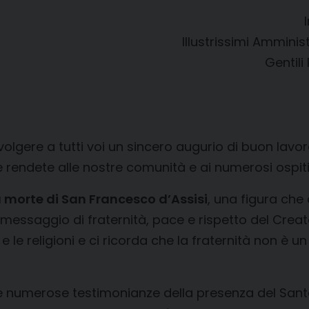
Illustrissimi Amminis
Gentili
 rivolgere a tutti voi un sincero augurio di buon l
 rendete alle nostre comunità e ai numerosi ospiti c
 morte di San Francesco d’Assisi
, una figura che
 messaggio di fraternità, pace e rispetto del Creat
e le religioni e ci ricorda che la fraternità non è u
isce numerose testimonianze della presenza del Sant