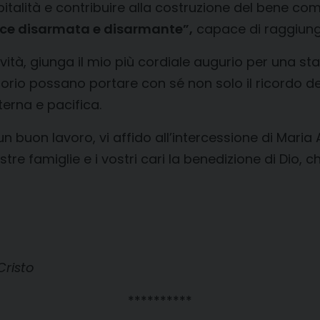
pitalità e contribuire alla costruzione del bene c
ce disarmata e disarmante”
,
capace di raggiung
attività, giunga il mio più cordiale augurio per una 
itorio possano portare con sé non solo il ricordo de
erna e pacifica.
 buon lavoro, vi affido all’intercessione di Maria 
tre famiglie e i vostri cari la benedizione di Dio, ch
Cristo
**********