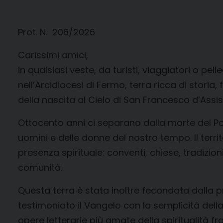
Prot. N. 206/2026
Carissimi amici,
in qualsiasi veste, da turisti, viaggiatori o pell
nell’Arcidiocesi di Fermo, terra ricca di storia
della nascita al Cielo di San Francesco d’Assisi
Ottocento anni ci separano dalla morte del Po
uomini e delle donne del nostro tempo. Il terr
presenza spirituale: conventi, chiese, tradizio
comunità.
Questa terra è stata inoltre fecondata dalla p
testimoniato il Vangelo con la semplicità della 
opere letterarie più amate della spiritualità f