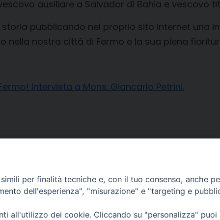
escovo ausiliare a Salvador di Bahia e vescovo ti
toria pubblicando nel proprio sito internet una inte
o nella nostra città di Fermo e la sua piena fioritur
 Fermo! Intervista a Mons. Giancarlo Petrini.
imili per finalità tecniche e, con il tuo consenso, anche per 
amento dell'esperienza", "misurazione" e "targeting e pubbli
i all'utilizzo dei cookie. Cliccando su "personalizza" puoi