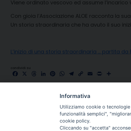
Viene ordinato vescovo ed assume l’incarico v
Con gioia l’Associazione ALOE racconta la sua s
Un storia straordinaria che ha avuto il suo inizi
L’inizio di una storia straordinaria … partita da
condividi su
Facebook
X
Threads
LinkedIn
Pinterest
WhatsApp
Telegram
Copy
Email
Print
Share
Link
Informativa
Utilizziamo cookie o tecnologie s
funzionalità semplici", "miglior
cookie policy.
Cliccando su "accetta" acconsent