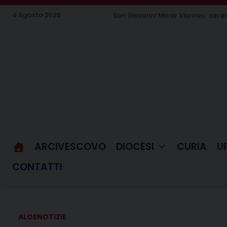
Skip
4 Agosto 2026
San Giovanni Maria Vianney, sace
to
content
ARCIVESCOVO
DIOCESI
CURIA
U
CONTATTI
ALOE
NOTIZIE