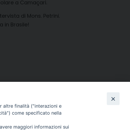
tolare a Camaçari.
rvista di Mons. Petrini.
a in Brasile!
altre finalità ("interazioni e
cità") come specificato nella
 avere maggiori informazioni sui