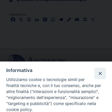
condividi su
Facebook
X
Threads
LinkedIn
Pinterest
WhatsApp
Telegram
Copy
Email
Print
Share
Link
Informativa
Utilizziamo cookie o tecnologie simili per
finalità tecniche e, con il tuo consenso, anche per
CONTATTI
altre finalità ("interazioni e funzionalità semplici",
info@fermodiocesi.it
"miglioramento dell'esperienza", "misurazione" e
pec:
economato.diocesifermo@legalmail.it
"targeting e pubblicità") come specificato nella
cookie policy.