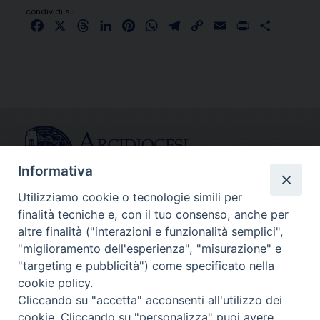
condividi su
Facebook
X
Threads
LinkedIn
Pinterest
WhatsApp
Telegram
Copy
Email
Print
Share
Link
Informativa
Utilizziamo cookie o tecnologie simili per
finalità tecniche e, con il tuo consenso, anche per
CONTATTI
altre finalità ("interazioni e funzionalità semplici",
info@fermodiocesi.it
"miglioramento dell'esperienza", "misurazione" e
pec:
economato.diocesifermo@legalmail.it
"targeting e pubblicità") come specificato nella
cookie policy.
Cliccando su "accetta" acconsenti all'utilizzo dei
SEGUICI SU
cookie. Cliccando su "personalizza" puoi avere