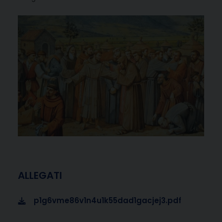
ALLEGATI
p1g6vme86v1n4u1k55dad1gacjej3.pdf