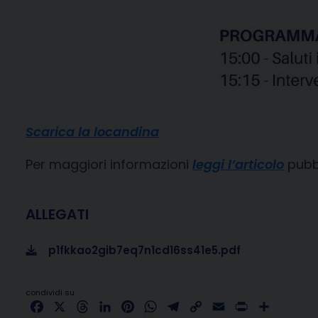
Scarica la locandina
Per maggiori informazioni
leggi l’articolo
pubbl
ALLEGATI
p1fkkao2gib7eq7n1cd16ss41e5.pdf
condividi su
Facebook
X
Threads
LinkedIn
Pinterest
WhatsApp
Telegram
Copy
Email
Print
Share