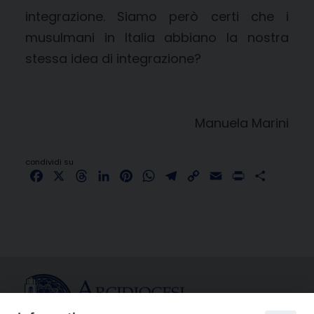
integrazione. Siamo però certi che i
musulmani in Italia abbiano la nostra
stessa idea di integrazione?
Manuela Marini
condividi su
Facebook
X
Threads
LinkedIn
Pinterest
WhatsApp
Telegram
Copy
Email
Print
Share
Link