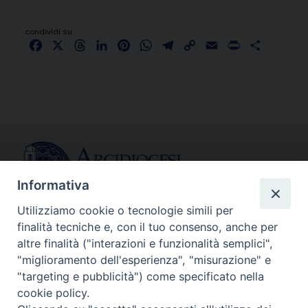
condividi su
Facebook
X
Threads
LinkedIn
Pinterest
WhatsApp
Telegram
Copy
Email
Print
Share
Link
Informativa
Utilizziamo cookie o tecnologie simili per
finalità tecniche e, con il tuo consenso, anche per
CONTATTI
altre finalità ("interazioni e funzionalità semplici",
info@fermodiocesi.it
"miglioramento dell'esperienza", "misurazione" e
pec:
economato.diocesifermo@legalmail.it
"targeting e pubblicità") come specificato nella
cookie policy.