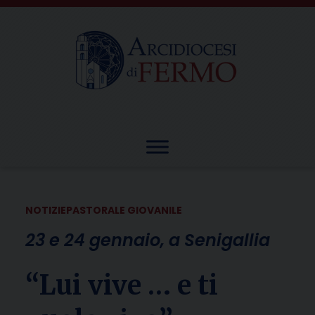
Skip
to
content
NOTIZIE
PASTORALE GIOVANILE
23 e 24 gennaio, a Senigallia
“Lui vive … e ti