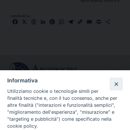
condividi su
Facebook
X
Threads
LinkedIn
Pinterest
WhatsApp
Telegram
Copy
Email
Print
Share
Link
Informativa
Utilizziamo cookie o tecnologie simili per
finalità tecniche e, con il tuo consenso, anche per
CONTATTI
altre finalità ("interazioni e funzionalità semplici",
info@fermodiocesi.it
"miglioramento dell'esperienza", "misurazione" e
pec:
economato.diocesifermo@legalmail.it
"targeting e pubblicità") come specificato nella
cookie policy.