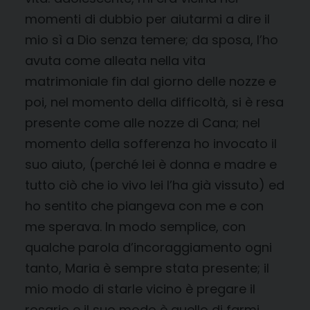
momenti di dubbio per aiutarmi a dire il
mio sì a Dio senza temere; da sposa, l’ho
avuta come alleata nella vita
matrimoniale fin dal giorno delle nozze e
poi, nel momento della difficoltà, si è resa
presente come alle nozze di Cana; nel
momento della sofferenza ho invocato il
suo aiuto, (perché lei è donna e madre e
tutto ciò che io vivo lei l’ha già vissuto) ed
ho sentito che piangeva con me e con
me sperava. In modo semplice, con
qualche parola d’incoraggiamento ogni
tanto, Maria è sempre stata presente; il
mio modo di starle vicino è pregare il
rosario e il suo modo è quello di farmi