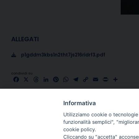
ALLEGATI
p1gddm3kbs1n2tht7js216ridrf3.pdf
condividi su
Facebook
X
Threads
LinkedIn
Pinterest
WhatsApp
Telegram
Copy
Email
Print
Share
Link
Informativa
Utilizziamo cookie o tecnologie s
funzionalità semplici", "miglior
cookie policy.
Cliccando su "accetta" acconsent