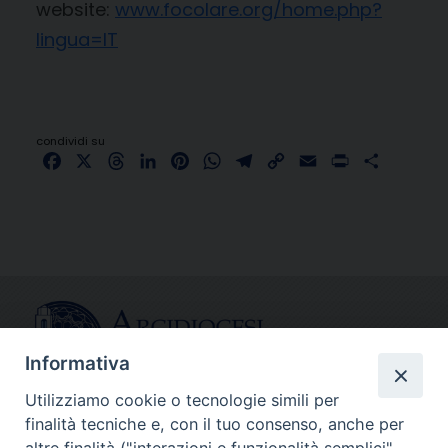
website:
www.focolare.org/home.php?
lingua=IT
condividi su
Facebook
X
Threads
LinkedIn
Pinterest
WhatsApp
Telegram
Copy
Email
Print
Share
Link
Informativa
Utilizziamo cookie o tecnologie simili per
finalità tecniche e, con il tuo consenso, anche per
CONTATTI