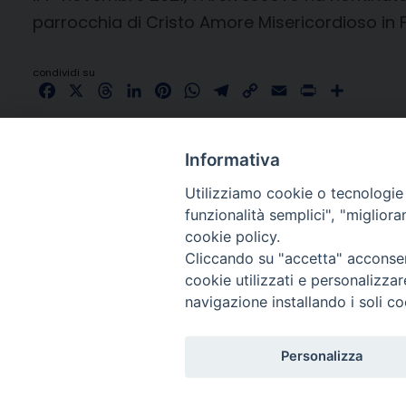
parrocchia di Cristo Amore Misericordioso in F
condividi su
Facebook
X
Threads
LinkedIn
Pinterest
WhatsApp
Telegram
Copy
Email
Print
Share
Link
Informativa
Utilizziamo cookie o tecnologie s
funzionalità semplici", "miglior
cookie policy.
Cliccando su "accetta" acconsent
cookie utilizzati e personalizza
navigazione installando i soli co
Personalizza
Copyright © 