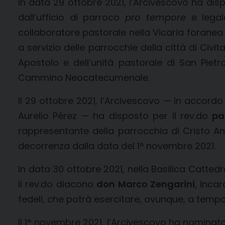
In data 29 ottobre 2021, l’Arcivescovo ha disp
dall’ufficio di parroco
pro tempore
e legal
collaboratore pastorale nella Vicaria foranea
a servizio delle parrocchie della città di Civ
Apostolo e dell’unità pastorale di San Pie
Cammino Neocatecumenale.
Il 29 ottobre 2021, l’Arcivescovo — in accordo
Aurelio Pérez — ha disposto per il rev.do
pa
rappresentante della parrocchia di Cristo A
decorrenza dalla data del 1° novembre 2021.
In data 30 ottobre 2021, nella Basilica Catted
il rev.do diacono
don Marco Zengarini
, inca
fedeli, che potrà esercitare, ovunque, a temp
Il 1° novembre 2021, l’Arcivescovo ha nominato