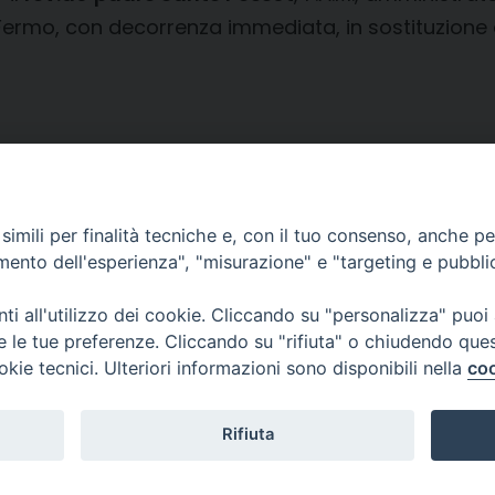
ermo, con decorrenza immediata, in sostituzione de
imili per finalità tecniche e, con il tuo consenso, anche per 
amento dell'esperienza", "misurazione" e "targeting e pubbli
i all'utilizzo dei cookie. Cliccando su "personalizza" puoi
CONTATTI
re le tue preferenze. Cliccando su "rifiuta" o chiudendo que
info@fermodiocesi.it
okie tecnici. Ulteriori informazioni sono disponibili nella
coo
pec:
economato.diocesifermo@legalmail.it
Rifiuta
Arcidiocesi di Fermo