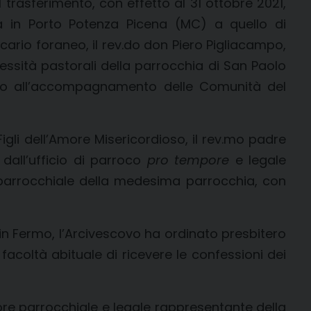
 il trasferimento, con effetto al 31 ottobre 2021,
a in Porto Potenza Picena (MC) a quello di
ario foraneo, il rev.do don Piero Pigliacampo,
cessità pastorali della parrocchia di San Paolo
ardo all’accompagnamento delle Comunità del
igli dell’Amore Misericordioso, il rev.mo padre
o dall’ufficio di parroco
pro tempore
e legale
 parrocchiale della medesima parrocchia, con
 in Fermo, l’Arcivescovo ha ordinato presbitero
 facoltà abituale di ricevere le confessioni dei
tore parrocchiale e legale rappresentante della