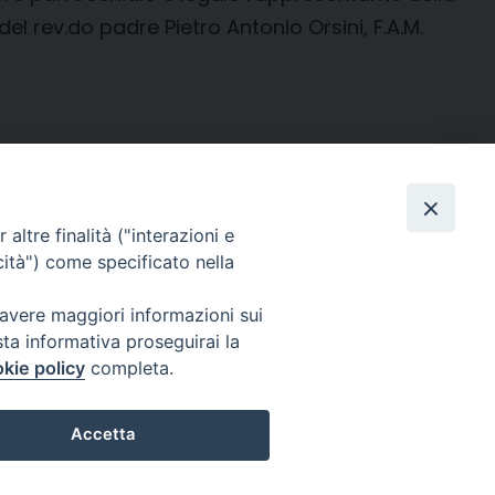
l rev.do padre Pietro Antonio Orsini, F.A.M.
altre finalità ("interazioni e
cità") come specificato nella
 avere maggiori informazioni sui
SEGUICI SU
sta informativa proseguirai la
Facebook
Instagram
X
YouTube
Feed
kie policy
completa.
Accetta
Privacy - Policy
Preferenze Cookie