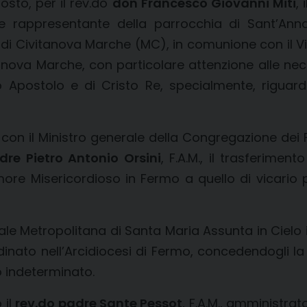
osto, per il rev.do
don Francesco Giovanni Miti
,
e rappresentante della parrocchia di Sant’Ann
 di Civitanova Marche (MC), in comunione con il Vic
itanova Marche, con particolare attenzione alle ne
tro Apostolo e di Cristo Re, specialmente, rigu
 con il Ministro generale della Congregazione dei F
dre Pietro Antonio Orsini
, F.A.M., il trasferiment
more Misericordioso in Fermo a quello di vicario
rale Metropolitana di Santa Maria Assunta in Cielo
rdinato nell’Arcidiocesi di Fermo, concedendogli la
o indeterminato.
 il
rev.do padre Sante Pessot
, F.A.M., amministra