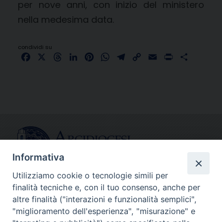
per nove anni, con inizio del ministero
nella medesima data.
condividi su
Facebook
X
Threads
LinkedIn
Pinterest
WhatsApp
Telegram
Copy
Email
Print
Share
Link
Informativa
Utilizziamo cookie o tecnologie simili per
finalità tecniche e, con il tuo consenso, anche per
CONTATTI
altre finalità ("interazioni e funzionalità semplici",
info@fermodiocesi.it
"miglioramento dell'esperienza", "misurazione" e
pec:
economato.diocesifermo@legalmail.it