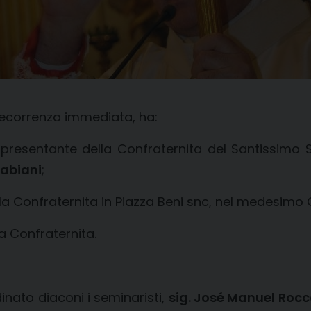
decorrenza immediata, ha:
appresentante della Confraternita del Santissim
Fabiani
;
lla Confraternita in Piazza Beni snc, nel medesim
a Confraternita.
inato diaconi i seminaristi,
sig. José Manuel Rocc