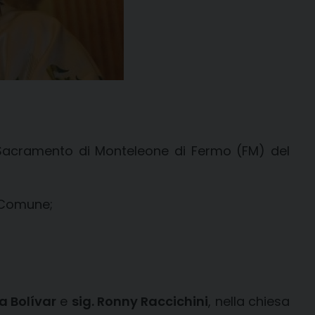
o Sacramento di Monteleone di Fermo (FM) del
o Comune;
a Bolívar
e
sig. Ronny Raccichini
, nella chiesa