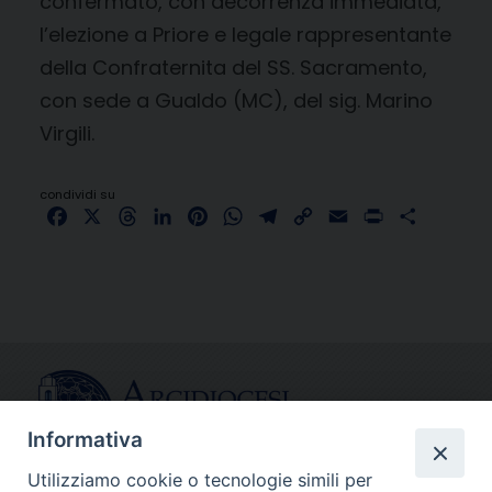
confermato, con decorrenza immediata,
l’elezione a Priore e legale rappresentante
della Confraternita del SS. Sacramento,
con sede a Gualdo (MC), del sig. Marino
Virgili.
condividi su
Facebook
X
Threads
LinkedIn
Pinterest
WhatsApp
Telegram
Copy
Email
Print
Share
Link
Informativa
Utilizziamo cookie o tecnologie simili per