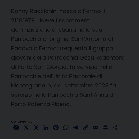
Ronny Raccichini nasce a Fermo il
21.10.1979, riceve i sacramenti
dell’iniziazione cristiana nella sua
Parrocchia di origine, Sant’Antonio di
Padova a Fermo; frequenta il gruppo
giovani della Parrocchia Gesù Redentore
di Porto San Giorgio, fa servizio nelle
Parrocchie dell’Unità Pastorale di
Montegranaro; dal settembre 2023 fa
servizio nella Parrocchia Sant’Anna di
Porto Potenza Picena.
condividi su
Facebook
X
Threads
LinkedIn
Pinterest
WhatsApp
Telegram
Copy
Email
Print
Share
Link