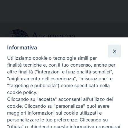
Informativa
Utilizziamo cookie o tecnologie simili per
finalità tecniche e, con il tuo consenso, anche per
CONTATTI
altre finalità ("interazioni e funzionalità semplici",
info@fermodiocesi.it
"miglioramento dell'esperienza", "misurazione" e
pec:
economato.diocesifermo@legalmail.it
"targeting e pubblicità") come specificato nella
cookie policy.
Cliccando su "accetta" acconsenti all'utilizzo dei
SEGUICI SU
cookie. Cliccando su "personalizza" puoi avere
Facebook
Instagram
X
YouTube
Feed
maggiori informazioni sui cookie utilizzati e
personalizzare le tue preferenze. Cliccando su
Copyright © Arcidiocesi di Fermo
"rifiuta" o chiudendo questa informativa proseguirai