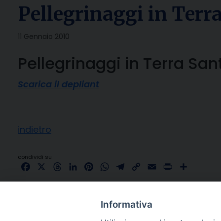
Pellegrinaggi in Terr
11 Gennaio 2010
Pellegrinaggi in Terra San
Scarica il depliant
indietro
condividi su
Facebook
X
Threads
LinkedIn
Pinterest
WhatsApp
Telegram
Copy
Email
Print
Share
Link
Informativa