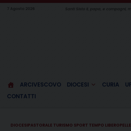
Skip
7 Agosto 2026
Santi Sisto II, papa, e compagni, m
to
content
ARCIVESCOVO
DIOCESI
CURIA
U
CONTATTI
DIOCESI
PASTORALE TURISMO SPORT TEMPO LIBERO
PELL