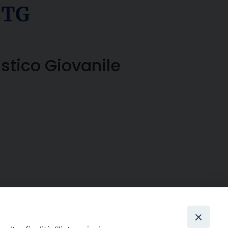
 CTG
istico Giovanile