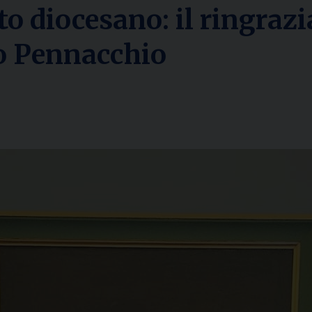
ito diocesano: il ringra
co Pennacchio